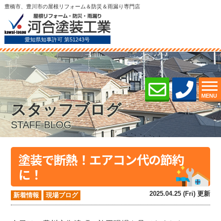
豊橋市、豊川市の屋根リフォーム＆防災＆雨漏り専門店
愛知県知事許可 第51243号
MENU
スタッフブログ
STAFF BLOG
塗装で断熱！エアコン代の節約
に！
2025.04.25 (Fri) 更新
新着情報
現場ブログ