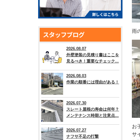
雨
スタッフブログ
2026.08.07
外壁塗装の見積り書はここを
見るべき！重要なチェック...
2026.08.03
作業の順番には理由がある！
2026.07.30
スレート屋根の寿命は何年？
メンテナンス時期と注意点...
お
2026.07.27
サ
ナフサ不足の打撃