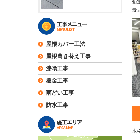
鉛
景
工事メニュー
MENU LIST
屋根カバー工法
屋根葺き替え工事
漆喰工事
板金工事
雨どい工事
防水工事
施工エリア
AREA MAP
本