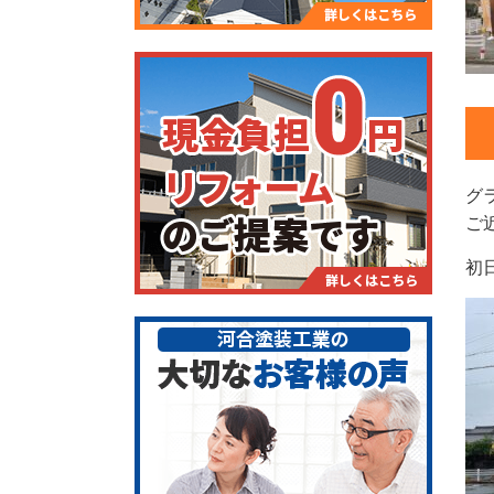
グ
ご
初