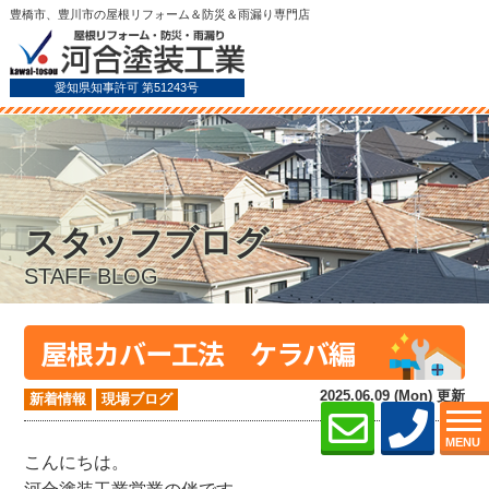
豊橋市、豊川市の屋根リフォーム＆防災＆雨漏り専門店
愛知県知事許可 第51243号
スタッフブログ
STAFF BLOG
屋根カバー工法 ケラバ編
2025.06.09 (Mon) 更新
新着情報
現場ブログ
MENU
こんにちは。