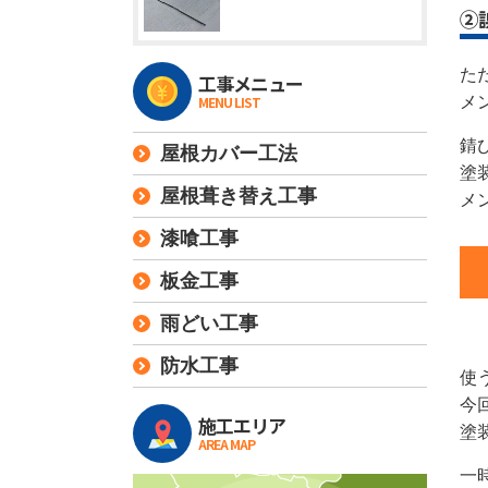
②
た
工事メニュー
MENU LIST
メ
錆
屋根カバー工法
塗
屋根葺き替え工事
メ
漆喰工事
板金工事
雨どい工事
防水工事
使
今
施工エリア
塗
AREA MAP
一