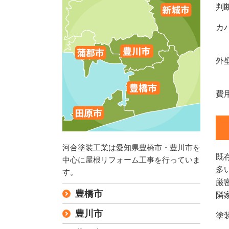
判
カ
３
外
耐
費
河合塗装工業は愛知県豊橋市・豊川市を
既
中心に屋根リフォーム工事を行っていま
多
す。
厳
豊橋市
隣
豊川市
塗