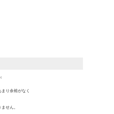
）
が
あまり余裕がなく
きません。