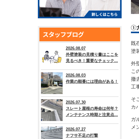
①
スタッフブログ
既
2026.08.07
塗
外壁塗装の見積り書はここを
見るべき！重要なチェック...
外
こ
2026.08.03
撤
作業の順番には理由がある！
工
そ
2026.07.30
カ
スレート屋根の寿命は何年？
メンテナンス時期と注意点...
ガ
メ
2026.07.27
ナフサ不足の打撃