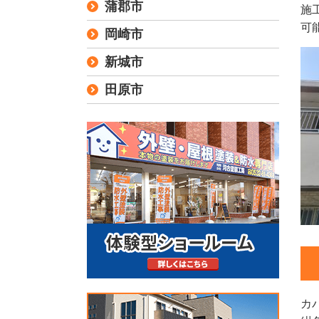
蒲郡市
施
可
岡崎市
新城市
田原市
カ