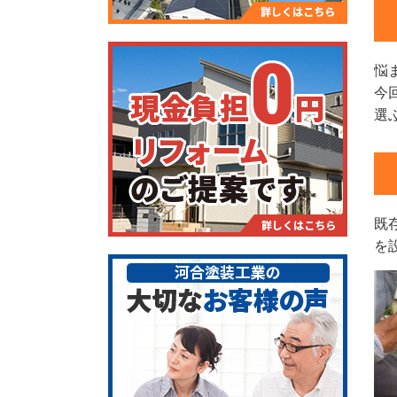
悩
今
選
既
を