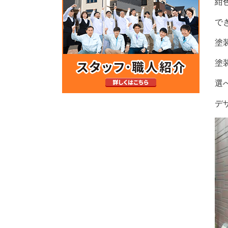
紺
で
塗
塗
選
デ