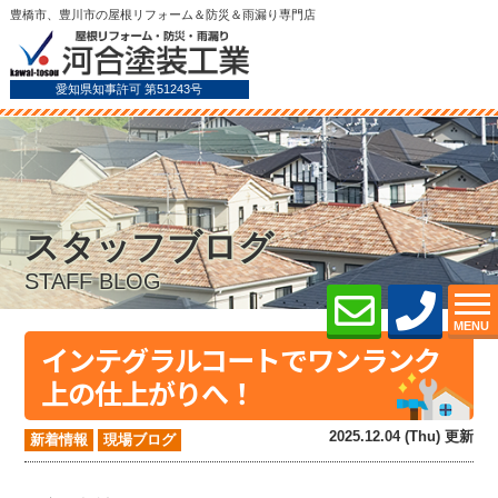
豊橋市、豊川市の屋根リフォーム＆防災＆雨漏り専門店
愛知県知事許可 第51243号
スタッフブログ
STAFF BLOG
MENU
インテグラルコートでワンランク
上の仕上がりへ！
2025.12.04 (Thu) 更新
新着情報
現場ブログ