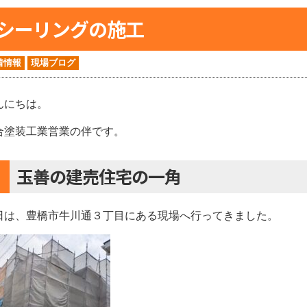
シーリングの施工
着情報
現場ブログ
んにちは。
合塗装工業営業の伴です。
玉善の建売住宅の一角
日は、豊橋市牛川通３丁目にある現場へ行ってきました。