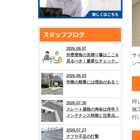
スタッフブログ
2026.08.07
外壁塗装の見積り書はここを
サ
見るべき！重要なチェック...
シ
2026.08.03
作業の順番には理由がある！
同
2026.07.30
施
スレート屋根の寿命は何年？
メンテナンス時期と注意点...
行
2026.07.27
ナフサ不足の打撃