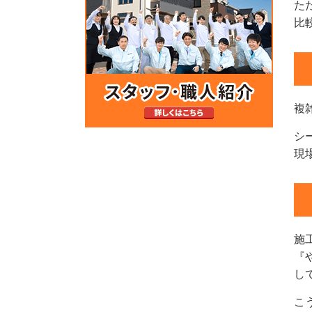
た
比
複
シ
現
施
『
し
こ