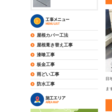
工事メニュー
MENU LIST
屋根カバー工法
屋根葺き替え工事
漆喰工事
板金工事
雨どい工事
目
防水工事
ま
施工エリア
AREA MAP