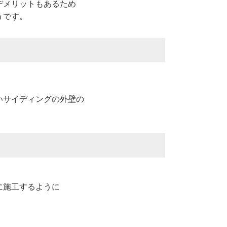
デメリットもあるため
うです。
いサイディングの外壁の
、
に施工するように