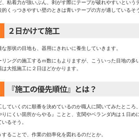
だ、粘着力が強いぶん、剥がす際にテープが破れやすいという
較的くっつきやすい壁のときは青いテープの方が適しているそ
２日かけて施工
雑な形状の目地も、器用にきれいに養生していきます。
ーリングの施工するｍ数にもよりますが、こういった目地の多
場は大抵施工に２日ほどかかります。
『施工の優先順位』とは？
工していくのに順番を決めているのか職人に聞いてみたところ
やりにくい箇所からやる』ことと、玄関やベランダ内は１日め
ているそう。
うすることで、作業の効率化を図れるのだとか。