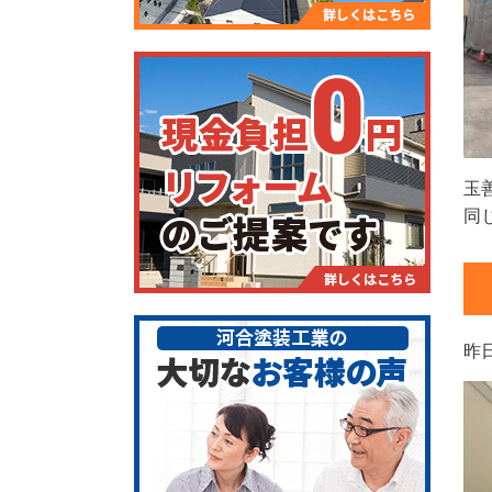
玉
同
昨