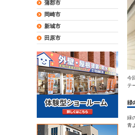
蒲郡市
岡崎市
新城市
田原市
今
テ
緑
緑
青